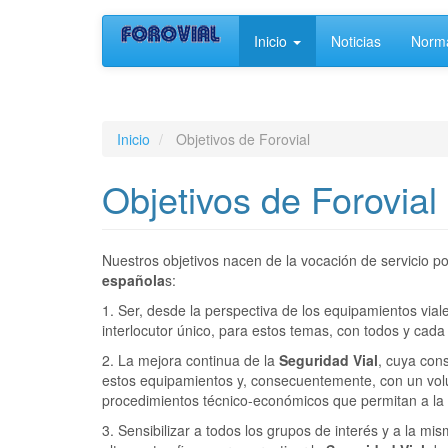
Main
User
Pasar
Inicio
Noticias
Norma
al
navigation
account
contenido
principal
menu
Inicio
Objetivos de Forovial
Objetivos de Forovial
Nuestros objetivos nacen de la vocación de servicio p
española
s:
1. Ser, desde la perspectiva de los equipamientos viale
interlocutor único, para estos temas, con todos y cada
2. La mejora continua de la
Seguridad Vial
, cuya cons
estos equipamientos y, consecuentemente, con un vol
procedimientos técnico-económicos que permitan a la a
3. Sensibilizar a todos los grupos de interés y a la m