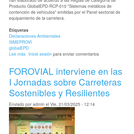
han elaborado de acuerdo a las Reglas de Categoría de
Producto GlobalEPD-RCP-010 "Sistemas metálicos de
contención de vehículos" emitidas por el Panel sectorial de
equipamiento de la carretera.
Etiquetas
Declaraciones Ambientales
SIMEPROVI
globalEPD
Lee más
sobre
Inicie sesión
para enviar comentarios
Se
publican
FOROVIAL interviene en las
las
primeras
I Jornadas sobre Carreteras
DAP
Sostenibles y Resilientes
sectoriales
del
Panel
Enviado por
admin
el
Vie, 21/03/2025 - 12:14
de
equipamiento
para
carreteras