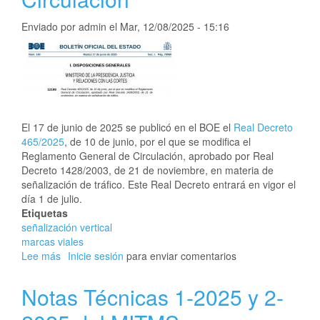
mitigación
de
Enviado por
admin
el
Mar, 12/08/2025 - 15:16
ruido
de
la
ATC
El 17 de junio de 2025 se publicó en el BOE el
Real Decreto
465/2025
, de 10 de junio, por el que se modifica el
Reglamento General de Circulación, aprobado por Real
Decreto 1428/2003, de 21 de noviembre, en materia de
señalización de tráfico. Este Real Decreto entrará en vigor el
día 1 de julio.
Etiquetas
señalización vertical
marcas viales
Lee más
sobre
Inicie sesión
para enviar comentarios
Modificación
del
Notas Técnicas 1-2025 y 2-
Reglamento
General