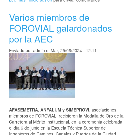
Nueva
Nota
Varios miembros de
Técnica
sistemas
FOROVIAL galardonados
de
por la AEC
contención
Enviado por
admin
el
Mar, 25/06/2024 - 12:11
AFASEMETRA, ANFALUM y SIMEPROVI
, asociaciones
miembros de FOROVIAL, recibieron la Medalla de Oro de la
Carretera al Mérito Institucional, en la ceremonia celebrada
el día 6 de junio en la Escuela Técnica Superior de
Ingenieros de Caminos, Canales y Puertos de la Ciudad