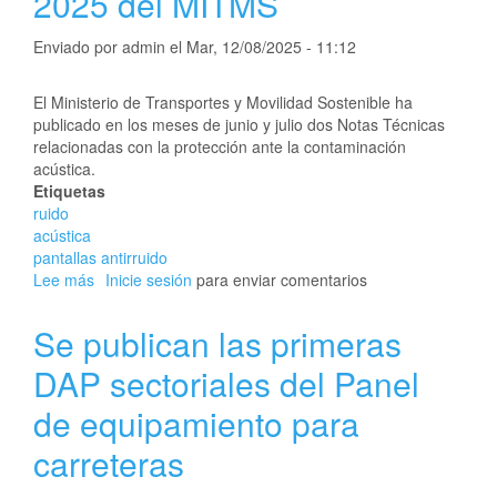
2025 del MITMS
de
Circulación
Enviado por
admin
el
Mar, 12/08/2025 - 11:12
El Ministerio de Transportes y Movilidad Sostenible ha
publicado en los meses de junio y julio dos Notas Técnicas
relacionadas con la protección ante la contaminación
acústica.
Etiquetas
ruido
acústica
pantallas antirruido
Lee más
sobre
Inicie sesión
para enviar comentarios
Notas
Técnicas
Se publican las primeras
1-
2025
DAP sectoriales del Panel
y
de equipamiento para
2-
2025
carreteras
del
MITMS