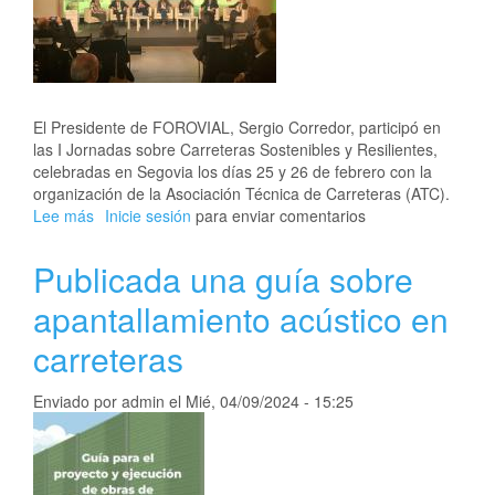
El Presidente de FOROVIAL, Sergio Corredor, participó en
las I Jornadas sobre Carreteras Sostenibles y Resilientes,
celebradas en Segovia los días 25 y 26 de febrero con la
organización de la Asociación Técnica de Carreteras (ATC).
Lee más
sobre
Inicie sesión
para enviar comentarios
FOROVIAL
interviene
Publicada una guía sobre
en
las
apantallamiento acústico en
I
carreteras
Jornadas
sobre
Carreteras
Enviado por
admin
el
Mié, 04/09/2024 - 15:25
Sostenibles
y
Resilientes