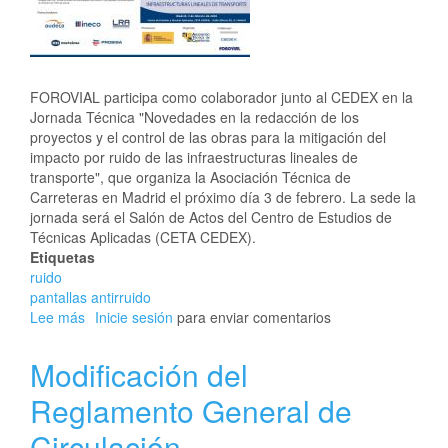
FOROVIAL participa como colaborador junto al CEDEX en la
Jornada Técnica "Novedades en la redacción de los
proyectos y el control de las obras para la mitigación del
impacto por ruido de las infraestructuras lineales de
transporte", que organiza la Asociación Técnica de
Carreteras en Madrid el próximo día 3 de febrero. La sede la
jornada será el Salón de Actos del Centro de Estudios de
Técnicas Aplicadas (CETA CEDEX).
Etiquetas
ruido
pantallas antirruido
Lee más
sobre
Inicie sesión
para enviar comentarios
FOROVIAL
colabora
Modificación del
en
la
Reglamento General de
Jornada
Circulación
sobre