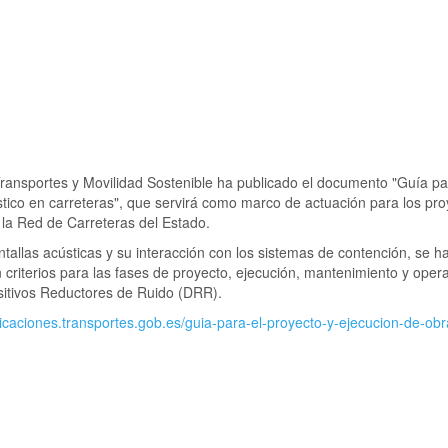
Transportes y Movilidad Sostenible ha publicado el documento "Guía pa
tico en carreteras", que servirá como marco de actuación para los pro
n la Red de Carreteras del Estado.
ntallas acústicas y su interacción con los sistemas de contención, se h
n criterios para las fases de proyecto, ejecución, mantenimiento y oper
ositivos Reductores de Ruido (DRR).
licaciones.transportes.gob.es/guia-para-el-proyecto-y-ejecucion-de-ob