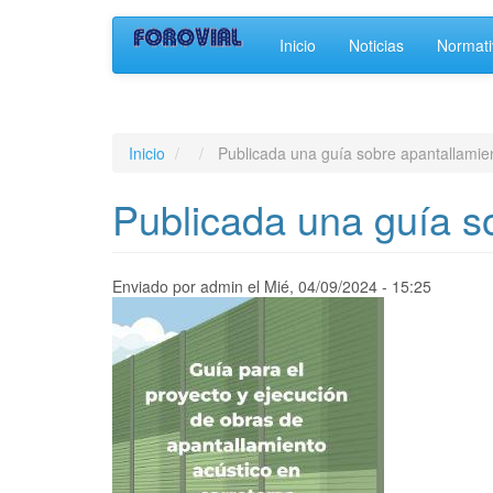
Main
User
Pasar
Inicio
Noticias
Normati
al
navigation
account
contenido
principal
menu
Inicio
Publicada una guía sobre apantallamien
Publicada una guía so
Enviado por
admin
el
Mié, 04/09/2024 - 15:25